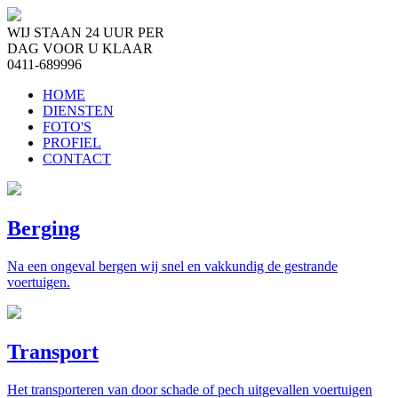
WIJ STAAN 24 UUR PER
DAG VOOR U KLAAR
0411-689996
HOME
DIENSTEN
FOTO'S
PROFIEL
CONTACT
Berging
Na een ongeval bergen wij snel en vakkundig de gestrande
voertuigen.
Transport
Het transporteren van door schade of pech uitgevallen voertuigen